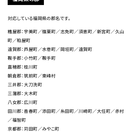
対応している福岡県の郡名です。
糟屋郡：宇美町／篠栗町／志免町／須恵町／新宮町／久山
町／粕屋町
遠賀郡：芦屋町／水巻町／岡垣町／遠賀町
鞍手郡：小竹町／鞍手町
嘉穂郡：桂川町
朝倉郡：筑前町／東峰村
三井郡：大刀洗町
三潴郡：大木町
八女郡：広川町
田川郡：香春町／添田町／糸田町／川崎町／大任町／赤村
／福智町
京都郡：苅田町／みやこ町