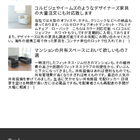
コルビジェやイームズのようなデザイナーズ家具
の大量注文にも対応致します
当社では大型のオフィスや、ホテル、クリニックなどへの納品も
承っております。 ・バルセロナチェアオットマンセット ・アルミナ
ムチェア ローバック こちらはカラー対応可能 ・LC2コルビ
ジェソファ ホワイトも少しですが定期的に入荷しております
また、デザイナーズ以外の家具も調達可能ですのお気軽にお問い合わせくださ
い。 海外の提携工場で作った家具を、コンテナ単位のロットで仕入れてお […]
マンションの共有スペースにおいて欲しいもの７
選
一時流行したフィットネス・ジム付きのマンションも、その維持
費の高さや民間のフィットネスクラブの利便性から、ずいぶん
と下火になってきました。 共有設備はあれば便利なものでも、
共有管理費が高くなりすぎれば考えものです。 最近の人気の
共有設備を挙げてみました。 生活に欠かせない共有施設 宅配ロッカー 日頃
家を空ける時間が長い方には必需品ですね。宅配業者さんも再配達の手間が
大幅に軽減 […]
ホーム