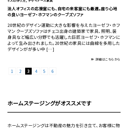
ィスの作り方
デザイナーズ家具
法人オフィスの応接室にも、自宅の来客室にも最適。座り心地
の良いヨーゼフ・ホフマンのクーブズソファ
20世紀のデザイン運動に大きな影響を与えたヨーゼフ・ホフ
マン クーブズソファはチェコ出身の建築家で家具、照明、装
身具など幅広い分野でも活躍した巨匠ヨーゼフ・ホフマンに
よって生み出されました。20世紀の家具には曲線を多用した
デザインがが多い中 […]
詳細はこちらから
1
2
3
4
5
6
ホームステージングがオススメです
ホームステージングは不動産の魅力を引き立て、お客様に物