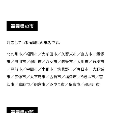
福岡県の市
対応している福岡県の市名です。
北九州市／福岡市／大牟田市／久留米市／直方市／飯塚
市／田川市／柳川市／八女市／筑後市／大川市／行橋市
／豊前市／中間市／小郡市／筑紫野市／春日市／大野城
市／宗像市／太宰府市／古賀市／福津市／うきは市／宮
若市／嘉麻市／朝倉市／みやま市／糸島市／那珂川市
福岡県の郡