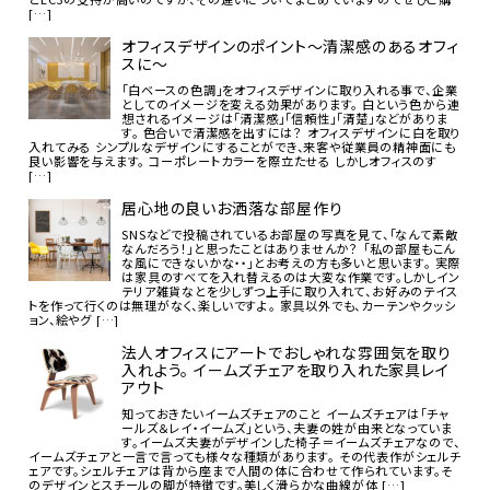
[…]
オフィスデザインのポイント～清潔感のあるオフィ
スに～
「白ベースの色調」をオフィスデザインに取り入れる事で、企業
としてのイメージを変える効果があります。 白という色から連
想されるイメージは「清潔感」「信頼性」「清楚」などがありま
す。 色合いで清潔感を出すには？ オフィスデザインに白を取り
入れてみる シンプルなデザインにすることができ、来客や従業員の精神面にも
良い影響を与えます。 コーポレートカラーを際立たせる しかしオフィスのす
[…]
居心地の良いお洒落な部屋作り
SNSなどで投稿されているお部屋の写真を見て、「なんて素敵
なんだろう！」と思ったことはありませんか？ 「私の部屋もこん
な風にできないかな・・」とお考えの方も多いと思います。 実際
は家具のすべてを入れ替えるのは大変な作業です。しかしイン
テリア雑貨なとを少しずつ上手に取り入れて、お好みのテイス
トを作って行くのは無理がなく、楽しいですよ。 家具以外でも、カーテンやクッシ
ョン、絵やグ […]
法人オフィスにアートでおしゃれな雰囲気を取り
入れよう。 イームズチェアを取り入れた家具レイ
アウト
知っておきたいイームズチェアのこと イームズチェアは「チャ
ールズ＆レイ・イームズ」という、夫妻の姓が由来となっていま
す。イームズ夫妻がデザインした椅子＝イームズチェアなので、
イームズチェアと一言で言っても様々な種類があります。 その代表作がシェルチ
ェアです。シェルチェアは背から座まで人間の体に合わせて作られています。そ
のデザインとスチールの脚が特徴です。美しく滑らかな曲線が体 […]