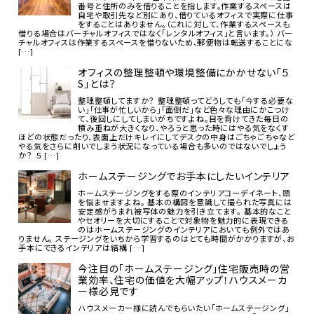
番号と住所のみを借りることを指します。作業するスペースは
自宅や取引先など別にあり、借りているオフィスで実際に仕事
をすることはありません。（これに対して、作業するスペースも
借りる場合はバーチャルオフィスではなく「レンタルオフィス」と言います。） バー
チャルオフィスは作業するスペースを借りないため、郵便物は転送することにな
[…]
オフィスの整理整頓や環境整備にかかせない「５
S」とは？
整理整頓してますか？ 整理整頓ってどうしても「今する必要な
い」「仕事が忙しいから」「面倒だ」など色々な理由にかこつけ
て、後回しにしてしまいがちですよね。目を背けてきた毎日の
積み重ねが大きくなり、やろうと思った時にはやる気をなくす
ほどの状態だったり、表面上だけキレイにしてデスクの中身はごちゃごちゃなど
やる気をさらに削いでしまう状況になっている場合も多いのではないでしょう
か？ ５ […]
ホームステージングでお手本にしたいインテリア
ホームステージングをする際のインテリアコーデイネート、頭
を悩ませますよね。 基本の構図を意識して撮られた写真には
安定感がうまれ被写体の魅力を引き立てます。 基本的なこと
やセオリーを大切にすることで対象物を魅力的に表現できる
のはホームステージングのインテリアにおいても例外ではあ
りません。 ステージングをいちから学習するのはとても時間がかかりますが、お
手本にできるインテリアは結構 […]
今注目の「ホームステージング」住宅販売時の営
業効率、住宅の価値を大幅アップ！ハウスメーカ
ー様必見です
ハウスメーカー様に読んでもらいたい「ホームステージング」