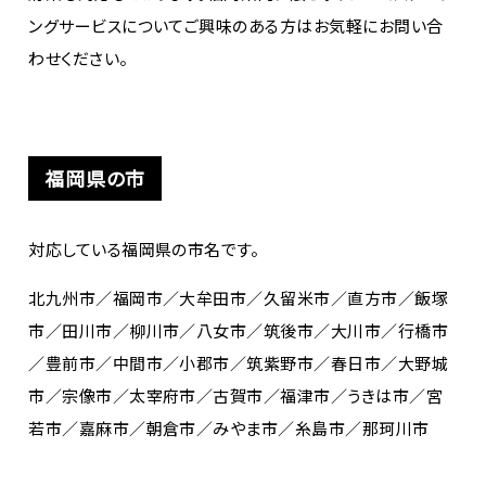
ングサービスについてご興味のある方はお気軽にお問い合
わせください。
福岡県の市
対応している福岡県の市名です。
北九州市／福岡市／大牟田市／久留米市／直方市／飯塚
市／田川市／柳川市／八女市／筑後市／大川市／行橋市
／豊前市／中間市／小郡市／筑紫野市／春日市／大野城
市／宗像市／太宰府市／古賀市／福津市／うきは市／宮
若市／嘉麻市／朝倉市／みやま市／糸島市／那珂川市