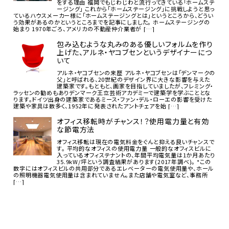
をする理由 福岡でもじわじわと流行ってきている「ホームステ
ージング」 これから「ホームステージング」に挑戦しようと思っ
ているハウスメーカー様に「ホームステージングとは」というところから、どうい
う効果があるのかというところまでを記事にしました。 ホームステージングの
始まり 1970年ごろ、アメリカの不動産仲介業者が […]
包み込むような丸みのある優しいフォルムを作り
上げた、アルネ・ヤコブセンというデザイナーにつ
いて
アルネ・ヤコブセンの来歴 アルネ・ヤコブセンは「デンマークの
父」と呼ばれる、20世紀のデザイン界に大きな影響を与えた
建築家です。もともと、画家を目指していましたが、フレミング・
ラッセンの勧めもありデンマーク王立芸術アカデミーで建築学を学ぶこととな
ります。ドイツ出身の建築家であるミース・ファン・デル・ローエの影響を受けた
建築や家具は数多く、1952年に発表されたアントチェアを始 […]
オフィス移転時がチャンス！？使用電力量と有効
な節電方法
オフィス移転は現在の電気料金をぐんと抑える良いチャンスで
す。 平均的なオフィスの使用電力量 一般的なオフィスビルに
入っているオフィステナントの、年間平均電気量は1か月あたり
35.9kW/坪という調査結果があります(2017年調べ)。 *この
数字にはオフィスビルの共用部分であるエレベーターの電気使用量や、ホール
の照明機器電気使用量は含まれていません。また店舗や電気室など、事務所
[…]