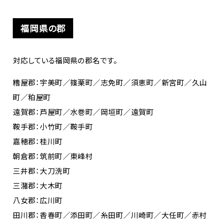
福岡県の郡
対応している福岡県の郡名です。
糟屋郡：宇美町／篠栗町／志免町／須恵町／新宮町／久山
町／粕屋町
遠賀郡：芦屋町／水巻町／岡垣町／遠賀町
鞍手郡：小竹町／鞍手町
嘉穂郡：桂川町
朝倉郡：筑前町／東峰村
三井郡：大刀洗町
三潴郡：大木町
八女郡：広川町
田川郡：香春町／添田町／糸田町／川崎町／大任町／赤村