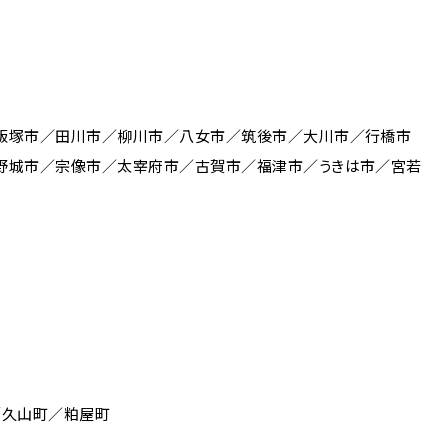
飯塚市／田川市／柳川市／八女市／筑後市／大川市／行橋市
野城市／宗像市／太宰府市／古賀市／福津市／うきは市／宮若
／久山町／粕屋町