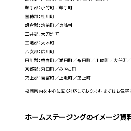
鞍手郡：小竹町／鞍手町
嘉穂郡：桂川町
朝倉郡：筑前町／東峰村
三井郡：大刀洗町
三潴郡：大木町
八女郡：広川町
田川郡：香春町／添田町／糸田町／川崎町／大任町
京都郡：苅田町／みやこ町
築上郡：吉富町／上毛町／築上町
福岡県内を中心に広く対応しております。まずはお気軽
ホームステージングのイメージ資