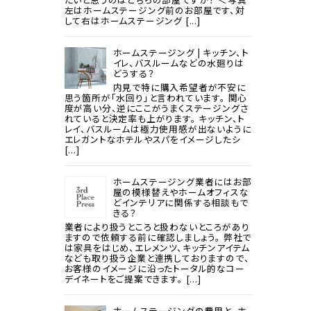
左はホームステージング前のお部屋です、対
して右はホームステージング [...]
ホームステージング | キッチン、ト
イレ、バスルームなどの水廻りは
どうする？
内見で特に購入希望者が不安に
思う箇所が「水回り」と言われています。 関心
度が高い分、逆にここがうまくステージングさ
れていると決定率も上がります。 キッチン、ト
レイ、バスルームは極力使用感が出ないように
エレガントなホテルやスパをイメージしたシ
[...]
ホームステージング業者にはお部
屋の模様替えやホームオフィスな
どインテリアに関係する相談もで
きる？
業者により扱うところと扱わないところがあり
ますので依頼する前に確認しましょう。 弊社で
は家具をはじめ、エレメンツ、キッチンアイテム
なども取り扱う企業と連携しておりますので、
お客様のイメージに沿ったトータル的なコー
デイネートをご提案できます。 [...]
ホームステージングの費用と、ホ