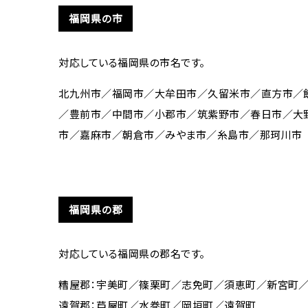
福岡県の市
対応している福岡県の市名です。
北九州市／福岡市／大牟田市／久留米市／直方市／
／豊前市／中間市／小郡市／筑紫野市／春日市／大
市／嘉麻市／朝倉市／みやま市／糸島市／那珂川市
福岡県の郡
対応している福岡県の郡名です。
糟屋郡：宇美町／篠栗町／志免町／須恵町／新宮町
遠賀郡：芦屋町／水巻町／岡垣町／遠賀町