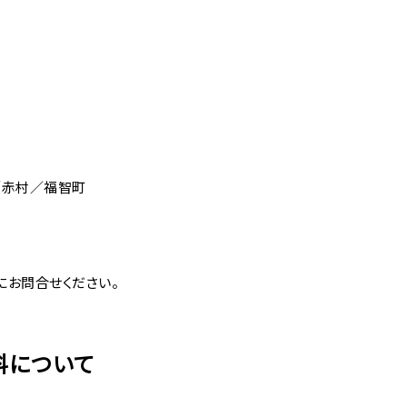
／赤村／福智町
にお問合せください。
料について