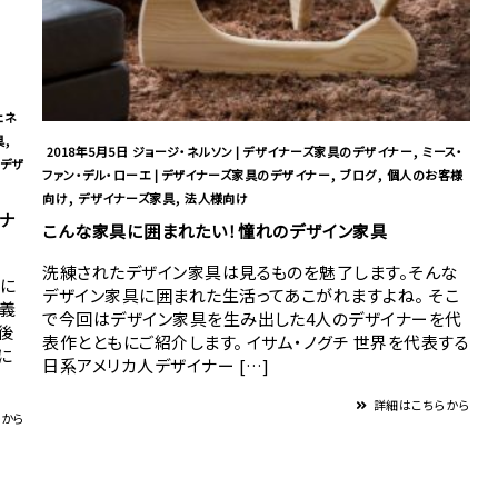
ェネ
,
具
,
2018年5月5日
ジョージ・ネルソン | デザイナーズ家具のデザイナー
ミース・
デザ
,
,
ファン・デル・ローエ | デザイナーズ家具のデザイナー
ブログ
個人のお客様
,
,
向け
デザイナーズ家具
法人様向け
ナ
こんな家具に囲まれたい！憧れのデザイン家具
洗練されたデザイン家具は見るものを魅了します。そんな
年に
デザイン家具に囲まれた生活ってあこがれますよね。 そこ
定義
で今回はデザイン家具を生み出した4人のデザイナーを代
後
表作とともにご紹介します。 イサム・ノグチ 世界を代表する
に
日系アメリカ人デザイナー […]
詳細はこちらから
らから