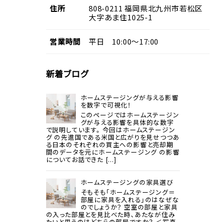
住所
808-0211
福岡県
北九州市若松区
大字あま住
1025-1
営業
時間
平日 10:00～17:00
新着ブログ
ホームステージングが与える影響
を数字で可視化！
このページではホームステージン
グが与える影響を具体的な数字
で説明しています。 今回はホームステージン
グ の先進国である米国と広がりを見せつつあ
る日本のそれぞれの買主への影響と売却期
間のデータを元にホームステージング の影響
についてお話できた [...]
ホームステージングの家具選び
そもそも「ホームステージング＝
部屋に家具を入れる」のはなぜな
のでしょうか？ 空室の部屋と家具
の入った部屋とを見比べた時、あたなが住み
たいと思うのはどちらの部屋ですか？ ＜写真