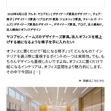
,
2018年4月21日
アルネ・ヤコブセン | デザイナーズ家具のデザイナー
チェア・
,
椅子 | デザイナーズ家具・リプロダクト家具・ジェネリック家具
チャールズ・イー
,
,
,
,
ムズ | デザイナーズ家具のデザイナー
デザイナーズ家具
ブログ
法人様向け
法人様向けオフィスデザイン
ヤコブセン、イームズのデザイナーズ家具。法人オフィスを格上
げする絵になるような椅子を手に入れたい！
オフィスに置くだけで「絵になる椅子」ってどんなもの？ イン
テリアを選ぶ際に重視するポイントの一つは実用性。でも、も
ちろんデザインも重視したいですよね。オフィスに置くだけで
絵になるインテリアは、オフィス空間をより魅力的にします。
その中で今回は […]
詳細はこちらから