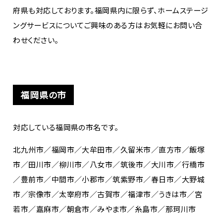
府県も対応しております。福岡県内に限らず、ホームステージ
ングサービスについてご興味のある方はお気軽にお問い合
わせください。
福岡県の市
対応している福岡県の市名です。
北九州市／福岡市／大牟田市／久留米市／直方市／飯塚
市／田川市／柳川市／八女市／筑後市／大川市／行橋市
／豊前市／中間市／小郡市／筑紫野市／春日市／大野城
市／宗像市／太宰府市／古賀市／福津市／うきは市／宮
若市／嘉麻市／朝倉市／みやま市／糸島市／那珂川市