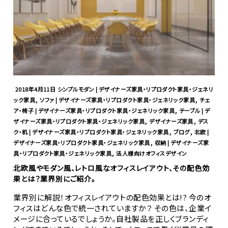
2018年4月11日
シンプルモダン | デザイナーズ家具・リプロダクト家具・ジェネリ
,
,
ック家具
ソファ | デザイナーズ家具・リプロダクト家具・ジェネリック家具
チェ
,
ア・椅子 | デザイナーズ家具・リプロダクト家具・ジェネリック家具
テーブル | デ
,
,
ザイナーズ家具・リプロダクト家具・ジェネリック家具
デザイナーズ家具
デス
,
,
ク・机 | デザイナーズ家具・リプロダクト家具・ジェネリック家具
ブログ
北欧 |
,
デザイナーズ家具・リプロダクト家具・ジェネリック家具
収納 | デザイナーズ家
,
具・リプロダクト家具・ジェネリック家具
法人様向けオフィスデザイン
北欧風やモダン風、レトロ風なオフィスレイアウト、その配色効
果とは？業界別にご紹介。
業界別に解説！オフィスレイアウトの配色効果とは!? 今のオ
フィスはどんな色で統一されていますか？ その色は、企業イ
メージに合っているでしょうか。自社製品を正しくブランディ