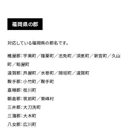
福岡県の郡
対応している福岡県の郡名です。
糟屋郡：宇美町／篠栗町／志免町／須恵町／新宮町／久山
町／粕屋町
遠賀郡：芦屋町／水巻町／岡垣町／遠賀町
鞍手郡：小竹町／鞍手町
嘉穂郡：桂川町
朝倉郡：筑前町／東峰村
三井郡：大刀洗町
三潴郡：大木町
八女郡：広川町