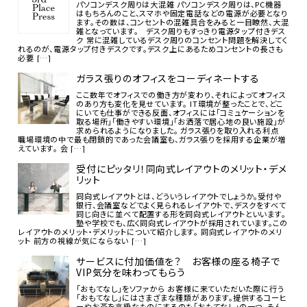
パソコンデスク周りは大混雑 パソコンデスク周りは、PC機器
はもちろんのこと、スマホや固定電話などの電源が必要となり
ます。その数は、コンセントの混雑具合をみると一目瞭然、大混
雑となっています。 デスク周りもすっきり電源タップ付きデス
ク 常に混雑しているデスク周りのコンセント問題を解決してく
れるのが、電源タップ付きデスクです。デスク上にあるためコンセントの長さも
必要 […]
ガラス張りのオフィスをコーディネートする
ここ数年でオフィスでの働き方が変わり、それによってオフィス
のあり方も変化を見せています。 IT環境が整ったことで、どこ
にいても仕事ができる反面、オフィスには「コミュケーションを
取る場所」「働きやすい環境」「お洒落で居心地の良い施設」が
求められるようになりました。 ガラス張りを取り入れる利点
職場環境の中で最も閉鎖的であった会議室も、ガラス張りを採用する企業が増
えています。 会 […]
受付にピッタリ！同向式レイアウトのメリット・デメ
リット
同向式レイアウトとは、どういうレイアウトでしょうか。受付や
銀行、会議室などでよく見られるレイアウトで、デスクをすべて
同じ向きに並べて配置する形を同向式レイアウトといいます。
塾や学校でも、広く同向式レイアウトが採用されています。この
レイアウトのメリット・デメリットについて紹介します。 同向式レイアウトのメリ
ット 前方の視線が気にならない […]
サービスに付加価値を？ お客様の座る椅子で
VIP気分を味わってもらう
「おもてなし」をソファから お客様に来ていただいた際に行う
「おもてなし」にはさまざまな種類があります。提供するコーヒ
ーやお茶を高級なものにするのも「おもてなし」の一つ。そん