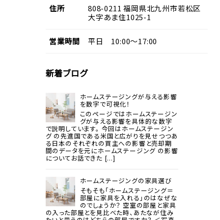
住所
808-0211
福岡県
北九州市若松区
大字あま住
1025-1
営業
時間
平日 10:00～17:00
新着ブログ
ホームステージングが与える影響
を数字で可視化！
このページではホームステージン
グが与える影響を具体的な数字
で説明しています。 今回はホームステージン
グ の先進国である米国と広がりを見せつつあ
る日本のそれぞれの買主への影響と売却期
間のデータを元にホームステージング の影響
についてお話できた [...]
ホームステージングの家具選び
そもそも「ホームステージング＝
部屋に家具を入れる」のはなぜな
のでしょうか？ 空室の部屋と家具
の入った部屋とを見比べた時、あたなが住み
たいと思うのはどちらの部屋ですか？ ＜写真