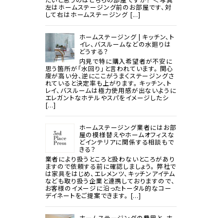
左はホームステージング前のお部屋です、対
して右はホームステージング [...]
ホームステージング | キッチン、ト
イレ、バスルームなどの水廻りは
どうする？
内見で特に購入希望者が不安に
思う箇所が「水回り」と言われています。 関心
度が高い分、逆にここがうまくステージングさ
れていると決定率も上がります。 キッチン、ト
レイ、バスルームは極力使用感が出ないように
エレガントなホテルやスパをイメージしたシ
[...]
ホームステージング業者にはお部
屋の模様替えやホームオフィスな
どインテリアに関係する相談もで
きる？
業者により扱うところと扱わないところがあり
ますので依頼する前に確認しましょう。 弊社で
は家具をはじめ、エレメンツ、キッチンアイテム
なども取り扱う企業と連携しておりますので、
お客様のイメージに沿ったトータル的なコー
デイネートをご提案できます。 [...]
ホームステージングの費用と、ホ