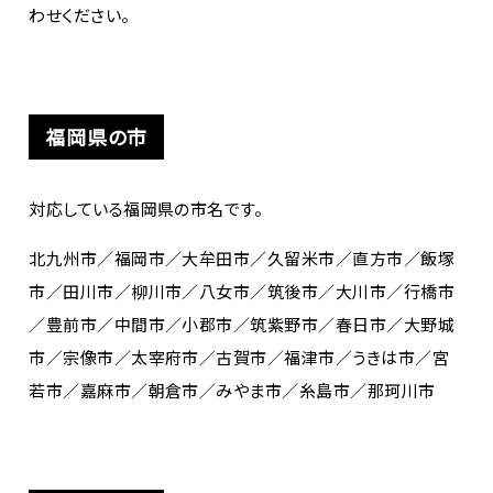
わせください。
福岡県の市
対応している福岡県の市名です。
北九州市／福岡市／大牟田市／久留米市／直方市／飯塚
市／田川市／柳川市／八女市／筑後市／大川市／行橋市
／豊前市／中間市／小郡市／筑紫野市／春日市／大野城
市／宗像市／太宰府市／古賀市／福津市／うきは市／宮
若市／嘉麻市／朝倉市／みやま市／糸島市／那珂川市