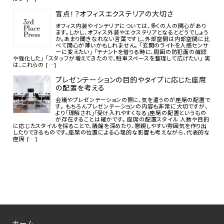
盲点！？オフィスエクステリアの大切さ
オフィス内装やインテリアについては、多くの人の関心があり
ます。しかし、オフィス外装やエクステリアとなるとどうでしょう
か。あまり聞きなれない言葉ですし、外部空間は内部空間に比
べて関心が薄いかもしれません。 「玄関のライトを人感センサ
ーに変えたい」 「テナントを借りる時に、周囲の防犯面の確認
や強化した」 「スタッフが増えてきたので、駐車スペースを整理して広げたい」 実
は、これらの […]
プレゼンテーションの目的やタイプに応じた座席
の配置を考える
会議やプレゼンテーションの際に、気を遣うのが座席の配置で
す。 もちろんプレゼンテーションの内容も非常に大切ですが、
より「理解され」「受け入れやすくなる」座席の配置というもの
が存在することは確かです。 座席の配置スタイル 人数や目的
に応じたスタイルを採ることで、議論を深めたり、懇親しやすい雰囲気を作り出
したりできるものです。座席の位置による心理的な影響も考えながら、代表的な
座席 […]
ホーム