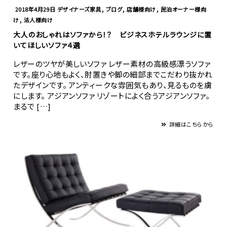
,
,
,
2018年4月29日
デザイナーズ家具
ブログ
店舗様向け
民泊オーナー様向
,
け
法人様向け
大人のおしゃれはソファから！？ ビジネスホテルラウンジに置
いてほしいソファ４選
レザーのツヤが美しいソファ レザー素材の高級感漂うソファ
です。座り心地もよく、肘置きや脚の細部までこだわり抜かれ
たデザインです。 アンティークな雰囲気もあり、見るものを虜
にします。 アジアンソファ リゾートによく合うアジアンソファ。
まるで […]
詳細はこちらから