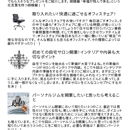
でもらえそうなプレゼントをご紹介します。 胡蝶蘭 「幸福が飛んで来る」という
花言葉を持つ胡蝶蘭 […]
取り入れたい！快適に過ごせるオフィスチェア！
どんなオフィスチェアをお使いですか？ 毎日過ごすオフィス。そ
の中でも最も「オフィスチェアに座っている時間」が長いという
方も多いのではないでしょうか？日々仕事で行うパソコン業務
や書類整理の時間、そして外食をしないときはランチタイムま
で、オフィスチェアは毎日あなたと一緒に働いている“戦友”の
様な存在なのです。 そんな戦友とも言えるオフィスチェア、その種類によっては
疲れやすかったり […]
初めての自宅サロン開業！インテリアや内装も大
切なポイント
自宅でサロンを始めるって準備が大変ですよね。その準備の
一つがサロンのインテリアや内装。 そこで今回はインテリアや
内装の準備をするポイントを３つご紹介します。 まずはコンセ
プトから 最近はお手頃な価格でおしゃれなインテリアが簡単
に手に入ります。ただ、見るものすべて素敵に見えるからとどんどん買ってしま
うと、統一感がなくなってしまいます。 まずはサロンをどんなコンセプトにするか
を決 […]
パーソナルジムを開業したいと思ったら考えるこ
と
パーソナルジム開業において知りたい３つのこと 最近では男
性だけでなく女性も、美しい体を手にいれるために、ダイエット
ではなく筋肉をつけるためにジムに通う方が増えてきました。
そのためジムの需要も増え、パーソナルジムの開業を考える方
も増えています。 そこで今回は、パーソナルジムを開業したいと思っている方が
知りたいであろう３つのことをご紹介します。 必要な資格は？ 最初にパーソナ
ルジ […]