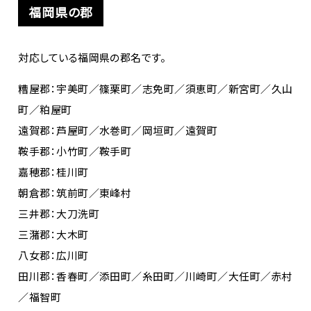
福岡県の郡
対応している福岡県の郡名です。
糟屋郡：宇美町／篠栗町／志免町／須恵町／新宮町／久山
町／粕屋町
遠賀郡：芦屋町／水巻町／岡垣町／遠賀町
鞍手郡：小竹町／鞍手町
嘉穂郡：桂川町
朝倉郡：筑前町／東峰村
三井郡：大刀洗町
三潴郡：大木町
八女郡：広川町
田川郡：香春町／添田町／糸田町／川崎町／大任町／赤村
／福智町