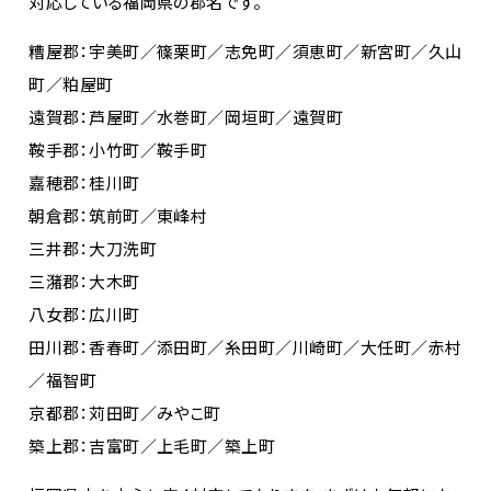
対応している福岡県の郡名です。
糟屋郡：宇美町／篠栗町／志免町／須恵町／新宮町／久山
町／粕屋町
遠賀郡：芦屋町／水巻町／岡垣町／遠賀町
鞍手郡：小竹町／鞍手町
嘉穂郡：桂川町
朝倉郡：筑前町／東峰村
三井郡：大刀洗町
三潴郡：大木町
八女郡：広川町
田川郡：香春町／添田町／糸田町／川崎町／大任町／赤村
／福智町
京都郡：苅田町／みやこ町
築上郡：吉富町／上毛町／築上町