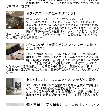
スなど公的な場所での使用いただける家具もございます。 よ
り効率的に、よりデザイン力のある家具のアイデアなどご提案
させていただきます。 […]
オフィススペースにもデザインを！
オフィススペースにデザイン？ オフィススペースにデザイ
ン・・・？オフィススペースとデザインがリンクしない方や、そも
そもオフィスにデザインの要素なんて必要ないのでは？と思わ
れる方もいらっしゃるかもしれません。オフィスをデザインする
目的は仕事の効率化や生産性のアップ、また多様化する働き
方への対応です。また、オフィスをデザインすることで生産性を上げるだけでな
く、社員に快適な仕事環境 […]
パソコンの向きを変えるとオフィスワークの能率
が上がる？！
パソコン作業の能率を下げる「グレア」とは？ 日頃、長時間使
用するパソコンですが、そのモニター画面に窓からの光や、照
明が映り込んで眩しい思いをしたことがありませんか？ このモ
ニターに反射する眩しい光を「グレア」といいます。 グレアによ
る作業効率の低下 注視している画面の中に明るさの濃淡があると、目はとて
も疲れます。目が疲れるばかりでなく、頭痛や肩こりを引き起こしたり、更にひど
く […]
おしゃれなオフィスのエントランスデザイン事例
エントランスデザインが企業に与える効果 企業が来客を迎え
る時に、第一印象を決める重要な空間がエントランスです。コ
ンセプトの段階で盛り込んだ「企業理念」や「企業の特徴」など
企業イメージを視覚で強くイメージ付ける役割を果たします。
[…]
個人事業主、個人業者にも。一人のオフィスレイア