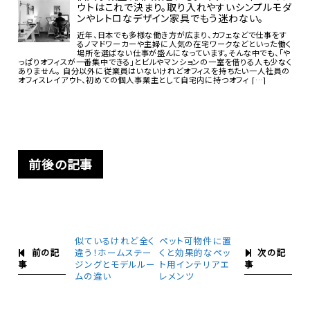
ウトはこれで決まり。取り入れやすいシンプルモダ
ンやレトロなデザイン家具でもう迷わない。
近年、日本でも多様な働き方が広まり、カフェなどで仕事をす
るノマドワーカーや主婦に人気の在宅ワークなどといった働く
場所を選ばない仕事が盛んになっています。そんな中でも、「や
っぱりオフィスが一番集中できる」とビルやマンションの一室を借りる人も少なく
ありません。 自分以外に従業員はいないけれどオフィスを持ちたい一人社員の
オフィスレイアウト、初めての個人事業主として自宅内に持つオフィ […]
前後の記事
似ているけれど全く
ペット可物件に置
前の記
次の記
違う！ホームステー
くと効果的なペッ
事
事
ジングとモデルルー
ト用インテリアエ
ムの違い
レメンツ