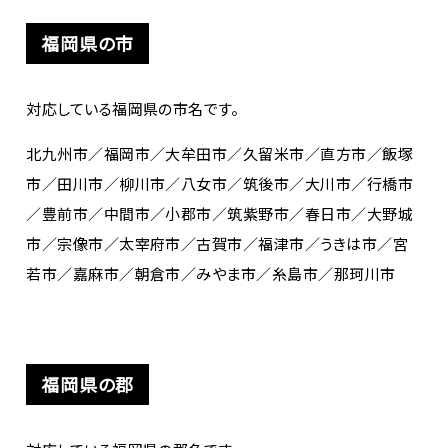
福岡県の市
対応している福岡県の市名です。
北九州市／福岡市／大牟田市／久留米市／直方市／飯塚
市／田川市／柳川市／八女市／筑後市／大川市／行橋市
／豊前市／中間市／小郡市／筑紫野市／春日市／大野城
市／宗像市／太宰府市／古賀市／福津市／うきは市／宮
若市／嘉麻市／朝倉市／みやま市／糸島市／那珂川市
福岡県の郡