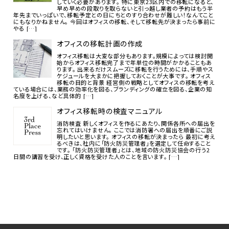
していく必要があります。 特に東京23区内での移転になると、
早め早めの段取りを取らないと引っ越し業者の予約はもう半
年先までいっぱいで、移転予定との日にちとのすり合わせが難しい！なんてこと
にもなりかねません。 今回はオフィスの移転、そして移転先が決まったら事前に
やる […]
オフィスの移転計画の作成
オフィス移転は大変な部分もあります。規模によっては検討開
始からオフィス移転完了まで年単位の時間がかかることもあ
ります。 出来るだけスムーズに移転を行うためには、手順やス
ケジュールを大まかに把握しておくことが大事です。 オフィス
移転の目的と背景 経営側の戦略としてオフィスの移転を考え
ている場合には、業務の効率化を図る、ブランディングの確立を図る、企業の知
名度を上げる、など具体的 […]
オフィス移転時の検査マニュアル
消防検査 新しくオフィスを作るにあたり、関係各所への届出を
忘れてはいけません。 ここでは消防署への届出を順番にご説
明したいと思います。 オフィスの移転が決まったら 最初に考え
るべきは、社内に「防火防災管理者」を選定して任命すること
です。 「防火防災管理者」とは、地域の防火防災協会の行う2
日間の講習を受け、正しく資格を受けた人のことを言います。 […]