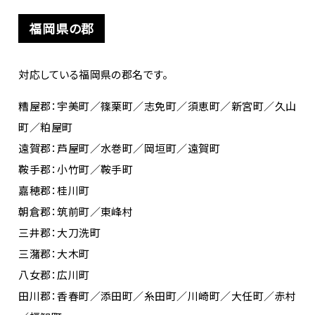
福岡県の郡
対応している福岡県の郡名です。
糟屋郡：宇美町／篠栗町／志免町／須恵町／新宮町／久山
町／粕屋町
遠賀郡：芦屋町／水巻町／岡垣町／遠賀町
鞍手郡：小竹町／鞍手町
嘉穂郡：桂川町
朝倉郡：筑前町／東峰村
三井郡：大刀洗町
三潴郡：大木町
八女郡：広川町
田川郡：香春町／添田町／糸田町／川崎町／大任町／赤村