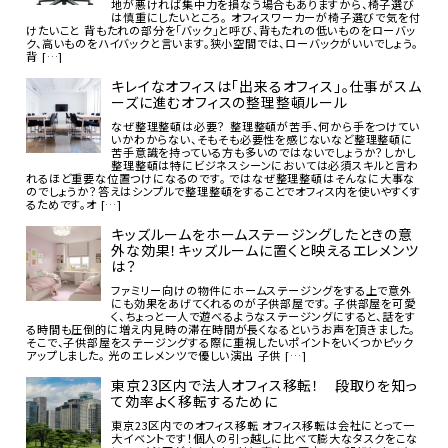
地が悪ければ集中力を損なう場合もありますから、椅子選び
は慎重にしたいところ。 オフィスワーカーが椅子選びで気を付
けたいこと 背もたれの部分を「バック」と呼び、背もたれの低いものをローバッ
ク、高いものをハイバックと言います。狭小空間では、ローバックがいいでしょう。
背 […]
キレイなオフィスは「出来るオフィス」。仕事がスム
ーズに進むオフィスの整理整頓ルール
なぜ整理整頓は必要？ 整理整頓が苦手、何から手をつけてい
いかわからない、そもそも必要性を感じないなど整理整頓に
苦手意識を持っている方も多いのではないでしょうか？しかし
整理整頓は特にビジネスシーンにおいては必須スキルと言わ
れるほど重要な位置つけになるのです。 ではなぜ整理整頓はそんなに大事な
のでしょうか？答えはシンプルで整理整頓をすることでオフィス内を使いやすくす
るためです。オ […]
キッズルームをホームステージングしたときの意
外な効果！キッズルームに置くと映えるエレメンツ
は？
ファミリー向けの物件にホームステージングをする上で意外
にも効果をあげてくれるのが子供部屋です。 子供部屋を可愛
く、ちょっと一人で遊べるようなステージングにすると、話をす
る時間も圧倒的に増え内見時の滞在時間が長くなるというお声を頂きました。
そこで、子供部屋をステージングする際に重視したいポイントをいくつかピック
アップしました。 光のエレメンツで優しい演出 子供 […]
東京23区内で法人オフィス移転！ 段取りを知っ
て効率よく移転するために
東京23区内でのオフィス移転 オフィス移転は会社にとって一
大イベントです！個人の引っ越しに比べて膨大なタスクをこな