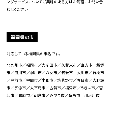
ングサービスについてご興味のある方はお気軽にお問い合
わせください。
福岡県の市
対応している福岡県の市名です。
北九州市／福岡市／大牟田市／久留米市／直方市／飯塚
市／田川市／柳川市／八女市／筑後市／大川市／行橋市
／豊前市／中間市／小郡市／筑紫野市／春日市／大野城
市／宗像市／太宰府市／古賀市／福津市／うきは市／宮
若市／嘉麻市／朝倉市／みやま市／糸島市／那珂川市