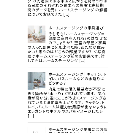
グ の先進国である米国と広がりを見せつつあ
る日本のそれぞれの買主への影響と売却期
間のデータを元にホームステージング の影響
についてお話できた [...]
ホームステージングの家具選び
そもそも「ホームステージング＝
部屋に家具を入れる」のはなぜな
のでしょうか？ 空室の部屋と家具
の入った部屋とを見比べた時、あたなが住み
たいと思うのはどちらの部屋ですか？ ＜写真
左はホームステージング前のお部屋です、対
して右はホームステージング [...]
ホームステージング | キッチン、ト
イレ、バスルームなどの水廻りは
どうする？
内見で特に購入希望者が不安に
思う箇所が「水回り」と言われています。 関心
度が高い分、逆にここがうまくステージングさ
れていると決定率も上がります。 キッチン、ト
レイ、バスルームは極力使用感が出ないように
エレガントなホテルやスパをイメージしたシ
[...]
ホームステージング業者にはお部