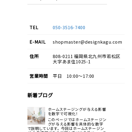
TEL
050-3516-7400
E-MAIL
shopmaster@designkagu.com
住所
808-0211
福岡県
北九州市若松区
大字あま住
1025-1
営業
時間
平日 10:00～17:00
新着ブログ
ホームステージングが与える影響
を数字で可視化！
このページではホームステージン
グが与える影響を具体的な数字
で説明しています。 今回はホームステージン