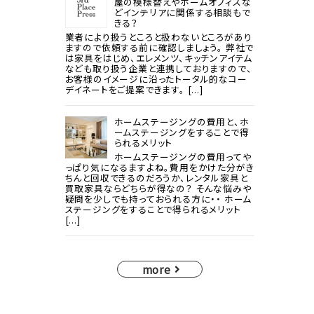
屋の模様替えやホームオフィスな
どインテリアに関係する相談もで
きる？
業者により扱うところと扱わないところがあり
ますので依頼する前に確認しましょう。 弊社で
は家具をはじめ、エレメンツ、キッチンアイテム
なども取り扱う企業と連携しておりますので、
お客様のイメージに沿ったトータル的なコー
デイネートをご提案できます。 [...]
ホームステージングの費用と、ホ
ームステージングをすることで得
られるメリット
ホームステージングの費用ってや
っぱり気になるますよね。費用をかけた分がき
ちんと回収できるのだろうか、レンタル家具と
買取家具ならどちらが得なの？ そんな悩みや
疑問を少しでも持っておられる方に・・ ホーム
ステージングをすることで得られるメリット
[...]
more