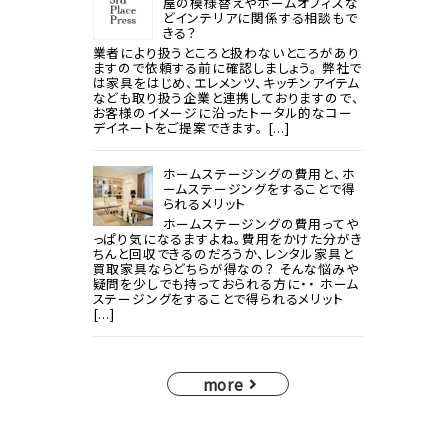
屋の模様替えやホームオフィスな
どインテリアに関係する相談もで
きる？
業者により扱うところと扱わないところがあり
ますので依頼する前に確認しましょう。 弊社で
は家具をはじめ、エレメンツ、キッチンアイテム
なども取り扱う企業と連携しておりますので、
お客様のイメージに沿ったトータル的なコー
デイネートをご提案できます。 [...]
ホームステージングの費用と、ホ
ームステージングをすることで得
られるメリット
ホームステージングの費用ってや
っぱり気になるますよね。費用をかけた分がき
ちんと回収できるのだろうか、レンタル家具と
買取家具ならどちらが得なの？ そんな悩みや
疑問を少しでも持っておられる方に・・ ホーム
ステージングをすることで得られるメリット
[...]
more