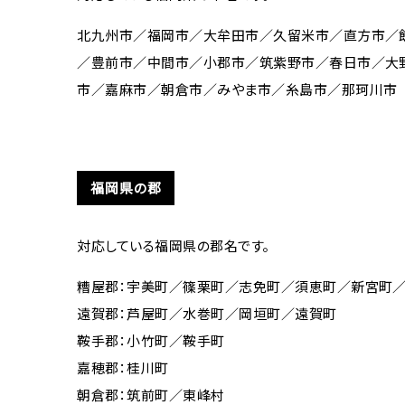
北九州市／福岡市／大牟田市／久留米市／直方市／
／豊前市／中間市／小郡市／筑紫野市／春日市／大
市／嘉麻市／朝倉市／みやま市／糸島市／那珂川市
福岡県の郡
対応している福岡県の郡名です。
糟屋郡：宇美町／篠栗町／志免町／須恵町／新宮町
遠賀郡：芦屋町／水巻町／岡垣町／遠賀町
鞍手郡：小竹町／鞍手町
嘉穂郡：桂川町
朝倉郡：筑前町／東峰村