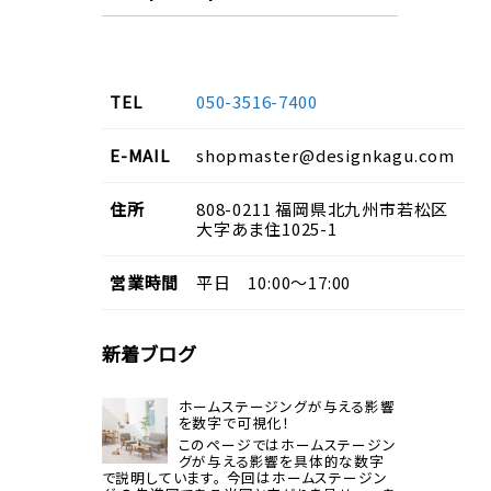
TEL
050-3516-7400
E-MAIL
shopmaster@designkagu.com
住所
808-0211
福岡県
北九州市若松区
大字あま住
1025-1
営業
時間
平日 10:00～17:00
新着ブログ
ホームステージングが与える影響
を数字で可視化！
このページではホームステージン
グが与える影響を具体的な数字
で説明しています。 今回はホームステージン