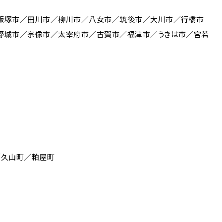
飯塚市／田川市／柳川市／八女市／筑後市／大川市／行橋市
野城市／宗像市／太宰府市／古賀市／福津市／うきは市／宮若
／久山町／粕屋町