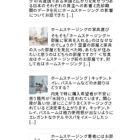
グ の先進国である米国と広がりを見せつつあ
る日本のそれぞれの買主への影響と売却期
間のデータを元にホームステージング の影響
についてお話できた [...]
ホームステージングの家具選び
そもそも「ホームステージング＝
部屋に家具を入れる」のはなぜな
のでしょうか？ 空室の部屋と家具
の入った部屋とを見比べた時、あたなが住み
たいと思うのはどちらの部屋ですか？ ＜写真
左はホームステージング前のお部屋です、対
して右はホームステージング [...]
ホームステージング | キッチン、ト
イレ、バスルームなどの水廻りは
どうする？
内見で特に購入希望者が不安に
思う箇所が「水回り」と言われています。 関心
度が高い分、逆にここがうまくステージングさ
れていると決定率も上がります。 キッチン、ト
レイ、バスルームは極力使用感が出ないように
エレガントなホテルやスパをイメージしたシ
[...]
ホームステージング業者にはお部