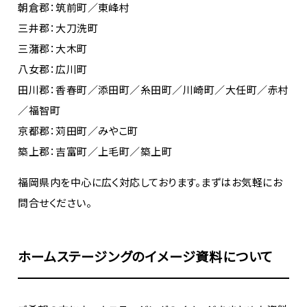
朝倉郡：筑前町／東峰村
三井郡：大刀洗町
三潴郡：大木町
八女郡：広川町
田川郡：香春町／添田町／糸田町／川崎町／大任町／赤村
／福智町
京都郡：苅田町／みやこ町
築上郡：吉富町／上毛町／築上町
福岡県内を中心に広く対応しております。まずはお気軽にお
問合せください。
ホームステージングのイメージ資料について