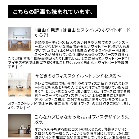
こちらの記事も読まれています。
「自由な発想」は自由なスタイルのホワイトボード
から？！
会議やミーティング、個人の思い付きや大勢でのブレインスト
ーミングなど色々な場面で必要なホワイトボード、皆さんもお
使いでしょうか？よく見かける自立式のホワイトボードは書く
スペースが限られていたり、脚が出っ張ってスペースを取られ
たり、移動する手間が面倒だったりしますよね。 どこにだってホワイトボード？！
アイデア次第では部屋を狭くすること無く、もっと自由なホワイトボードを設置
する […]
今どきのオフィススタイル～トレンドを探る～
テレビでも雑誌でも、今流行りのオフィスが紹介されたりレポ
ートなどを見ると「他の人はどんなオフィスで働いているんだ
ろう？」と、つい気になってしまいますよね。 オフィスに関する検
索キーワードでもオフィスデザインが上位に来るほど「働き
方」や「オフィス環境」に対する意識が高まっているのでしょう。
オフィスのトレンド では早速、気になる「今風オフィス」の注目点をご紹介しまし
ょう。 フレ […]
こんなハズじゃなかった。。。オフィスデザインの失
敗例
オフィスを移転する際にコストを抑えるため、内装やデザイン
を自分たちで手掛けたいという話を時々耳にします。しかし空
間デザインの知識がないまま実施してしまうと、大変な失敗に