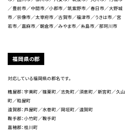
／豊前市／中間市／小郡市／筑紫野市／春日市／大野城
市／宗像市／太宰府市／古賀市／福津市／うきは市／宮
若市／嘉麻市／朝倉市／みやま市／糸島市／那珂川市
福岡県の郡
対応している福岡県の郡名です。
糟屋郡：宇美町／篠栗町／志免町／須恵町／新宮町／久山
町／粕屋町
遠賀郡：芦屋町／水巻町／岡垣町／遠賀町
鞍手郡：小竹町／鞍手町
嘉穂郡：桂川町