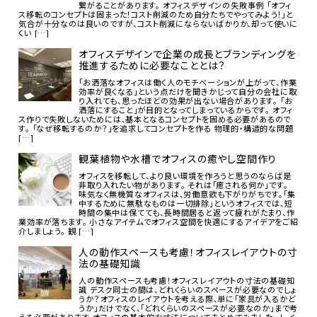
繋がることがあります。 オフィスデザインの失敗事例 「オフィ
ス移転のコンセプトは固まった！コスト削減のため自分たちでやってみよう！」と
気合が十分なのは良いのですが、コスト削減にならないばかりか、却って使いに
くい […]
オフィスデザインで企業の成長とブランディングを
推進するために必要なこととは？
「お洒落なオフィスは働く人のモチベーションが上がって、作業
効率が良くなる」という点だけを聞きかじって自分の会社に取
り入れても、思ったほどの効果が出ない場合があります。 「お
洒落にすること」が目的となってしまっているからです。 オフィ
ス作りで失敗しないためには、基本となるコンセプトを固める必要があるので
す。 「なぜ移転するのか？」を追求してコンセプトを作る 物理的・構造的な問題
[…]
観葉植物や水槽でオフィスの癒やし空間作り
オフィスを移転して、より良い環境を作ろうと思うのならば是
非取り入れたい物があります。 それは「癒される何か」です。
味気なく無機質なオフィスは、労働意欲も下がりがちです。「集
中するために無駄なものは一切排除」というオフィスでは、短
時間の集中は保てても、長時間居ると返って疲れがたまり、作
業効率が落ちます。 小さなアイテムでオフィス空間を快適にするアイデアをご紹
介しましょう。 観 […]
人の動作スペースも考慮！オフィスレイアウトの寸
法の基礎知識
人の動作スペースも考慮！オフィスレイアウトの寸法の基礎知
識 デスク同士の間は、どれくらいのスペースが必要なのでしょ
うか？オフィスのレイアウトを考える際、単に「家具が入るかど
うか」だけでなく、「どれくらいのスペースが必要なのか」まで考
える必要があります。オフィスの基本的な寸法についてまとめてみました。 レイ