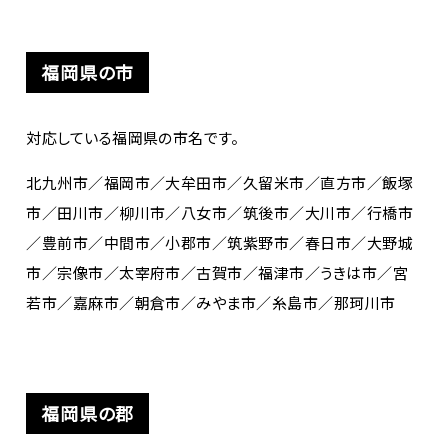
福岡県の市
対応している福岡県の市名です。
北九州市／福岡市／大牟田市／久留米市／直方市／飯塚
市／田川市／柳川市／八女市／筑後市／大川市／行橋市
／豊前市／中間市／小郡市／筑紫野市／春日市／大野城
市／宗像市／太宰府市／古賀市／福津市／うきは市／宮
若市／嘉麻市／朝倉市／みやま市／糸島市／那珂川市
福岡県の郡