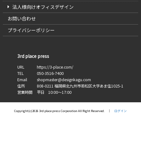
法人様向けオフィスデザイン
お問い合わせ
プライバシーポリシー
3rd place press
URL
https://3-place.com/
TEL
050-3516-7400
Email
shopmaster@designkagu.com
住所
808-0211
福岡県
北九州市若松区大字あま住
1025-1
営業時間
平日 10:00～17:00
Copyright(c)2026 3rd place press Corporation All Right Reserved. │
ログイン