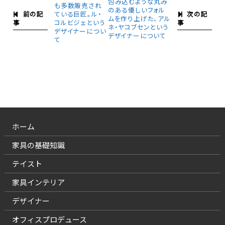
包み込むような丸み
も多数販売され
のある優しいフォル
前の記
次の記
ている巨匠。ル・
ムを作り上げた、アル
事
事
コルビジェという
ネ・ヤコブセンという
デザイナーについ
デザイナーについて
て
ホーム
家具の基礎知識
テイスト
家具インテリア
デザイナー
オフィスプロデュース