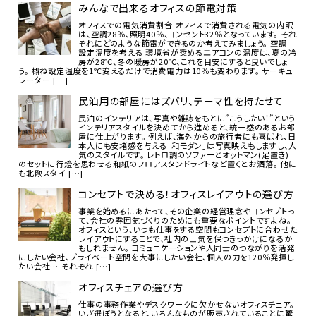
みんなで出来るオフィスの節電対策
オフィスでの電気消費割合 オフィスで消費される電気の内訳
は、空調28％、照明40％、コンセント32％となっています。 それ
ぞれにどのような節電ができるのか考えてみましょう。 空調
設定温度を考える 環境省が奨めるエアコンの温度は、夏の冷
房が28℃、冬の暖房が20℃、これを目安にすると良いでしょ
う。 概ね設定温度を1℃変えるだけで消費電力は10％も変わります。 サーキュ
レーター […]
民泊用の部屋にはズバリ、テーマ性を持たせて
民泊のインテリアは、写真や雑誌をもとに”こうしたい！”という
インテリアスタイルを決めてから進めると、統一感のあるお部
屋に仕上がります。 例えば、海外からの旅行者にも喜ばれ、日
本人にも安堵感を与える「和モダン」は写真映えもしますし、人
気のスタイルです。 レトロ調のソファーとオットマン(足置き)
のセットに行燈を思わせる和紙のフロアスタンドライトなど置くとお洒落。 他に
も北欧スタイ […]
コンセプトで決める！オフィスレイアウトの選び方
事業を始めるにあたって、その企業の経営理念やコンセプトっ
て、会社の雰囲気づくりのためにも重要なポイントですよね。
オフィスという、いつも仕事をする空間もコンセプトに合わせた
レイアウトにすることで、社内の士気を保つきっかけになるか
もしれません。 コミュニケーションや人同士のつながりを活発
にしたい会社、プライベート空間を大事にしたい会社、個人の力を120％発揮し
たい会社… それぞれ […]
オフィスチェアの選び方
仕事の事務作業やデスクワークに欠かせないオフィスチェア。
いざ選ぼうとなると、いろんなものが販売されていることに驚