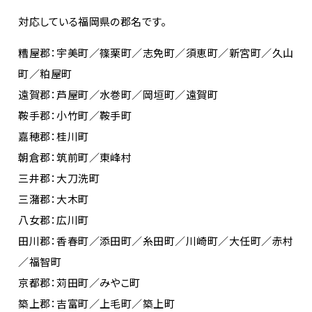
対応している福岡県の郡名です。
糟屋郡：宇美町／篠栗町／志免町／須恵町／新宮町／久山
町／粕屋町
遠賀郡：芦屋町／水巻町／岡垣町／遠賀町
鞍手郡：小竹町／鞍手町
嘉穂郡：桂川町
朝倉郡：筑前町／東峰村
三井郡：大刀洗町
三潴郡：大木町
八女郡：広川町
田川郡：香春町／添田町／糸田町／川崎町／大任町／赤村
／福智町
京都郡：苅田町／みやこ町
築上郡：吉富町／上毛町／築上町