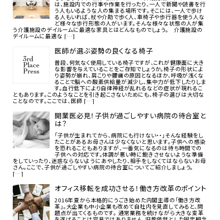
は、施設内での行事や作業を行ったり、一人で新聞や読書を行
う人もいるような人の集まる場所です。そこには、一人で歩け
る人もいれば、杖や介助で歩く人、車椅子や歩行器を使う人な
ど様々な歩行形態の人がいます。そんな様々な状態の人が集
う介護施設のデイルームに最適な家具とはどんなものでしょう。 介護施設の
デイルームに最適な […]
医師が選ぶ姿勢の良くなる椅子
普段、何気なく使用している椅子ですが、これが健康面に大き
な影響を与えていることをご存知でしょうか。椅子の形状によ
り姿勢が崩れ、肩こりや腰痛の原因となるほか、呼吸が浅くな
ることで脳への酸素供給量が減少し、集中力が低下したりしま
す。血行低下により自律神経が乱れるなどの症状が現れるこ
ともあります。このようなことを引き起こさないためにも、椅子の選びは大切な
ことなのです。ここでは、医師 […]
開業医必見！子供が過ごしやすい病院の待合室と
は？
「子供が生まれてから、病院にも行けない・・」そんな経験をし
たことがあるお母さんは少なくないと思います。子供への感染
を恐れることもありますが、一番気になるのは待ち時間での
子供への対応です。体調が悪い時に飽きさせないような準備
をしていったり、迷惑ならないようにあやしたり、相手をしなくてはならないお母
さん。ここで、子供が過ごしやすい病院の待合室についてご紹介しましょう。
[…]
オフィス移転を成功させる！働き方改革のポイント
2016年夏から本格的にうごき始めた内閣主導の「働き方改
革」。大企業も中小企業も改めて自社内を見直してみると、問
題点が出てくるものです。 通常業務を続けながら大きな変革
を遂げることは容易ではありません。旧態依然とした固定観念