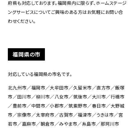
府県も対応しております。福岡県内に限らず、ホームステージ
ングサービスについてご興味のある方はお気軽にお問い合
わせください。
福岡県の市
対応している福岡県の市名です。
北九州市／福岡市／大牟田市／久留米市／直方市／飯塚
市／田川市／柳川市／八女市／筑後市／大川市／行橋市
／豊前市／中間市／小郡市／筑紫野市／春日市／大野城
市／宗像市／太宰府市／古賀市／福津市／うきは市／宮
若市／嘉麻市／朝倉市／みやま市／糸島市／那珂川市