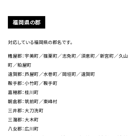
福岡県の郡
対応している福岡県の郡名です。
糟屋郡：宇美町／篠栗町／志免町／須恵町／新宮町／久山
町／粕屋町
遠賀郡：芦屋町／水巻町／岡垣町／遠賀町
鞍手郡：小竹町／鞍手町
嘉穂郡：桂川町
朝倉郡：筑前町／東峰村
三井郡：大刀洗町
三潴郡：大木町
八女郡：広川町