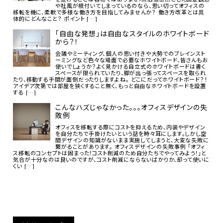
や社風が根付いてしまっているのなら、思い切ってオフィスの
移転を機に、柔軟で多様な働き方を目指してみませんか？ 働き方改革とは具
体的にどんなこと？ ポイント […]
「自由な発想」は自由なスタイルのホワイトボード
から？！
会議やミーティング、個人の思い付きや大勢でのブレインスト
ーミングなど色々な場面で必要なホワイトボード、皆さんもお
使いでしょうか？よく見かける自立式のホワイトボードは書く
スペースが限られていたり、脚が出っ張ってスペースを取られ
たり、移動する手間が面倒だったりしますよね。 どこにだってホワイトボード？！
アイデア次第では部屋を狭くすること無く、もっと自由なホワイトボードを設置
する […]
こんなハズじゃなかった。。。オフィスデザインの失
敗例
オフィスを移転する際にコストを抑えるため、内装やデザイン
を自分たちで手掛けたいという話を時々耳にします。しかし空
間デザインの知識がないまま実施してしまうと、大変な失敗に
繋がることがあります。 オフィスデザインの失敗事例 「オフィ
ス移転のコンセプトは固まった！コスト削減のため自分たちでやってみよう！」と
気合が十分なのは良いのですが、コスト削減にならないばかりか、却って使いに
くい […]