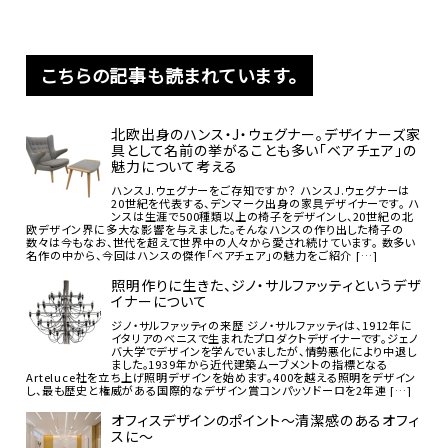
こちらの記事も読まれています。
北欧出身のハンス・J・ウェグナー。デザイナーズ家
具として名前の挙がることも多い「ベアチェア」の
魅力について考える
ハンスJ.ウェグナーをご存知ですか？ ハンスJ.ウェグナーは
20世紀を代表する、デンマーク出身の家具デザイナーです。 ハ
ンスは生涯で500種類以上の椅子をデザインし、20世紀の北
欧デザイン界に多大な影響を与えました。そんなハンスの作り出した椅子の
数々は今もなお、世代を超えて世界中の人々から愛され続けています。 数多い
名作の中から、今回はハンスの傑作「ベアチェア」の魅力をご紹介 […]
照明作りに生きた、ジノ・サルファッティというデザ
イナーについて
ジノ・サルファッティの来歴 ジノ・サルファッティは、1912年に
イタリアのベニスで生まれたプロダクトデザイナーです。ジェノ
バ大学でデザインを学んでいましたが、情勢悪化により中退し
ました。1939年から近代建築ムーブメントの指標となる
Arteluce社を立ち上げ照明デザインを始めます。400を越える照明をデザイン
し、最も歴史と権威がある国際的なデザイン賞コンパッソドーロを2年連 […]
オフィスデザインのポイント～清潔感のあるオフィ
スに～