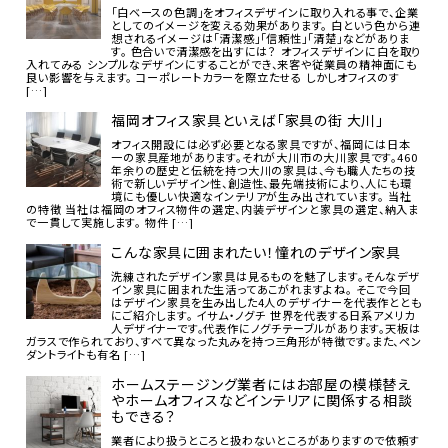
「白ベースの色調」をオフィスデザインに取り入れる事で、企業
としてのイメージを変える効果があります。 白という色から連
想されるイメージは「清潔感」「信頼性」「清楚」などがありま
す。 色合いで清潔感を出すには？ オフィスデザインに白を取り
入れてみる シンプルなデザインにすることができ、来客や従業員の精神面にも
良い影響を与えます。 コーポレートカラーを際立たせる しかしオフィスのす
[…]
福岡オフィス家具といえば「家具の街 大川」
オフィス開設には必ず必要となる家具ですが、福岡には日本
一の家具産地があります。それが大川市の大川家具です。460
年余りの歴史と伝統を持つ大川の家具は、今も職人たちの技
術で新しいデザイン性、創造性、最先端技術により、人にも環
境にも優しい快適なインテリアが生み出されています。 当社
の特徴 当社は福岡のオフィス物件の選定、内装デザインと家具の選定、納入ま
で一貫して実施します。 物件 […]
こんな家具に囲まれたい！憧れのデザイン家具
洗練されたデザイン家具は見るものを魅了します。そんなデザ
イン家具に囲まれた生活ってあこがれますよね。 そこで今回
はデザイン家具を生み出した4人のデザイナーを代表作ととも
にご紹介します。 イサム・ノグチ 世界を代表する日系アメリカ
人デザイナーです。代表作にノグチテーブルがあります。天板は
ガラスで作られており、すべて異なった丸みを持つ三角形が特徴です。また、ペン
ダントライトも有名 […]
ホームステージング業者にはお部屋の模様替え
やホームオフィスなどインテリアに関係する相談
もできる？
業者により扱うところと扱わないところがありますので依頼す