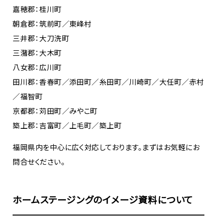
嘉穂郡：桂川町
朝倉郡：筑前町／東峰村
三井郡：大刀洗町
三潴郡：大木町
八女郡：広川町
田川郡：香春町／添田町／糸田町／川崎町／大任町／赤村
／福智町
京都郡：苅田町／みやこ町
築上郡：吉富町／上毛町／築上町
福岡県内を中心に広く対応しております。まずはお気軽にお
問合せください。
ホームステージングのイメージ資料について