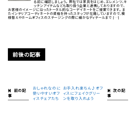
る前に確認しましょう。 弊社では家具をはじめ、エレメンツ、キ
ッチンアイテムなども取り扱う企業と連携しておりますので、
お客様のイメージに沿ったトータル的なコーデイネートをご提案できます。 ま
たインテリアコーディネートの資格を持ったスタッフが在籍していますので、模
様替えやホームオフィスのステージングの際に細かなディテールまで […]
前後の記事
おしゃれなのに
お手入れ楽ちん♪オフ
前の記
次の記
使いやすいオフ
ィスにフェイクグリー
事
事
ィスチェアたち
ンを取り入れよう