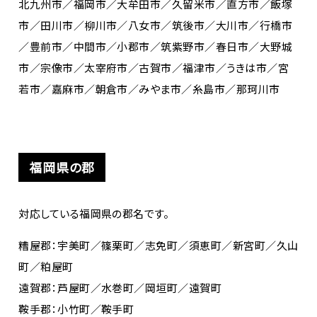
北九州市／福岡市／大牟田市／久留米市／直方市／飯塚
市／田川市／柳川市／八女市／筑後市／大川市／行橋市
／豊前市／中間市／小郡市／筑紫野市／春日市／大野城
市／宗像市／太宰府市／古賀市／福津市／うきは市／宮
若市／嘉麻市／朝倉市／みやま市／糸島市／那珂川市
福岡県の郡
対応している福岡県の郡名です。
糟屋郡：宇美町／篠栗町／志免町／須恵町／新宮町／久山
町／粕屋町
遠賀郡：芦屋町／水巻町／岡垣町／遠賀町
鞍手郡：小竹町／鞍手町