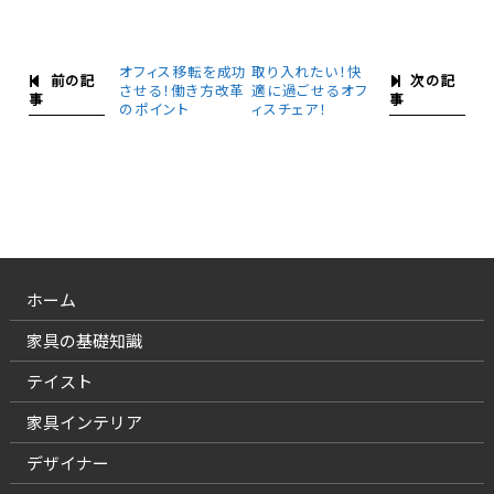
オフィス移転を成功
取り入れたい！快
前の記
次の記
させる！働き方改革
適に過ごせるオフ
事
事
のポイント
ィスチェア！
ホーム
家具の基礎知識
テイスト
家具インテリア
デザイナー