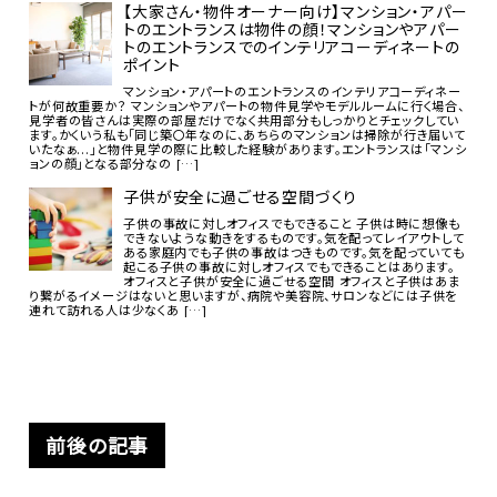
【大家さん・物件オーナー向け】マンション・アパー
トのエントランスは物件の顔！マンションやアパー
トのエントランスでのインテリアコーディネートの
ポイント
マンション・アパートのエントランスのインテリアコーディネー
トが何故重要か？ マンションやアパートの物件見学やモデルルームに行く場合、
見学者の皆さんは実際の部屋だけでなく共用部分もしっかりとチェックしてい
ます。かくいう私も「同じ築〇年なのに、あちらのマンションは掃除が行き届いて
いたなぁ...」と物件見学の際に比較した経験があります。エントランスは「マンシ
ョンの顔」となる部分なの […]
子供が安全に過ごせる空間づくり
子供の事故に対しオフィスでもできること 子供は時に想像も
できないような動きをするものです。気を配ってレイアウトして
ある家庭内でも子供の事故はつきものです。気を配っていても
起こる子供の事故に対しオフィスでもできることはあります。
オフィスと子供が安全に過ごせる空間 オフィスと子供はあま
り繋がるイメージはないと思いますが、病院や美容院、サロンなどには子供を
連れて訪れる人は少なくあ […]
前後の記事