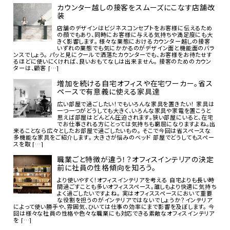
カウンター越しの接客をスムーズにこなす店舗改
装
店舗のデザインはビジネスコンセプトをお客様に伝えるため
の顔でもあり、同時にお客様に与える気持ちや満足度にも大
きく影響します。 様々な業態におけるカウンター越しの接客
いずれの業態でも気にかかるのがデザイン面と機能面のバラ
ンスでしょう。 パッと見にクールで洒落たカウンターでも、お客様をお待たせす
るほどに使いにくければ、良いおもてなしは出来ません。 接客のためのカウン
ターは、顧客 […]
増加を続ける自宅オフィスや在宅ワーカー。省ス
ペースで有意義に使える家具達
広い部屋で過ごしたい！でもいろんな家具を置きたい！ 家具は
一つ一つがどうしても大きく、いろんな家具や家電を置こうと
思えば部屋はどんどん圧迫されます。狭い部屋にいると、在宅
でお仕事される方にとっては気持ちも窮屈になりますよね。出
来ることなら広々としたお部屋で過ごしたいもの。 そこで今回は省スペースな
多機能な家具をご紹介します。 大きさが悩みのベッド 部屋でどうしてもスペー
スを取 […]
職業ごと特徴が違う！？オフィスインテリアの決定
前に社員の性格傾向を知ろう。
より使いやすく！オフィスインテリアを考える 自宅よりも長い時
間過ごすことも多いオフィススペース。誰しもより快適に気持ち
よく過ごしたいですよね。 実はオフィススペースにおいて重要
な役割を担うのがインテリアではないでしょうか？インテリア
によって使い勝手や、雰囲気、ひいては仕事の効率にまで影響を及ぼします。 今
回は様々な社員の性格や色々な職業にも対応できる素敵なオフィスインテリア
を […]