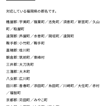
対応している福岡県の郡名です。
糟屋郡：宇美町／篠栗町／志免町／須恵町／新宮町／久山
町／粕屋町
遠賀郡：芦屋町／水巻町／岡垣町／遠賀町
鞍手郡：小竹町／鞍手町
嘉穂郡：桂川町
朝倉郡：筑前町／東峰村
三井郡：大刀洗町
三潴郡：大木町
八女郡：広川町
田川郡：香春町／添田町／糸田町／川崎町／大任町／赤村
／福智町
京都郡：苅田町／みやこ町