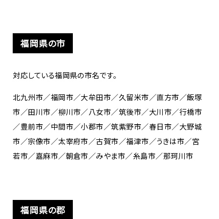
福岡県の市
対応している福岡県の市名です。
北九州市／福岡市／大牟田市／久留米市／直方市／飯塚
市／田川市／柳川市／八女市／筑後市／大川市／行橋市
／豊前市／中間市／小郡市／筑紫野市／春日市／大野城
市／宗像市／太宰府市／古賀市／福津市／うきは市／宮
若市／嘉麻市／朝倉市／みやま市／糸島市／那珂川市
福岡県の郡