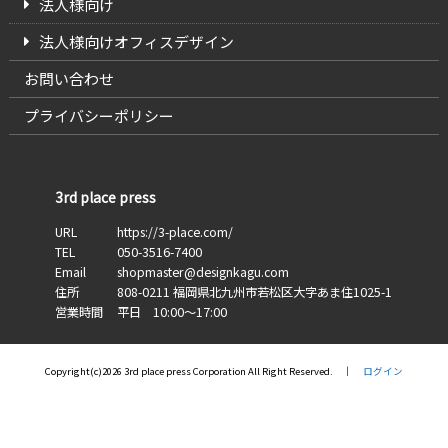
法人様向け
法人様向けオフィスデザイン
お問い合わせ
プライバシーポリシー
3rd place press
URL
https://3-place.com/
TEL
050-3516-7400
Email
shopmaster@designkagu.com
住所
808-0211
福岡県
北九州市若松区大字あま住
1025-1
営業時間
平日 10:00～17:00
Copyright(c)2026 3rd place press Corporation All Right Reserved. │
ログイン