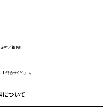
／赤村／福智町
にお問合せください。
料について