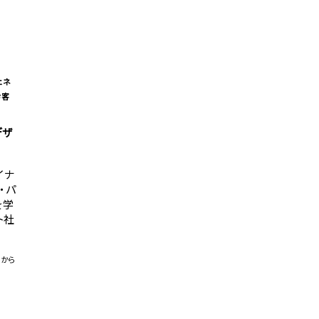
ェネ
お客
デザ
イナ
・パ
を学
ト社
らから