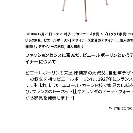
2018年12月23日
チェア・椅子 | デザイナーズ家具・リプロダクト家具・ジ
,
,
リック家具
ピエールポーリン | デザイナーズ家具のデザイナー
個人の
,
,
様向け
デザイナーズ家具
法人様向け
ファッションセンスに富んだ、ピエールポーリンという
イナーについて
ピエールポーリンの来歴 彫刻家の大叔父、自動車デザ
ーの叔父を持つピエールポーリンは、1927年にフランス
リに生まれました。エコール・カモンド校で家具の伝統
び、フランスのトーネット社やオランダのアーティフォー
から家具を発表しま […]
詳細はこち