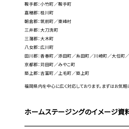
鞍手郡：小竹町／鞍手町
嘉穂郡：桂川町
朝倉郡：筑前町／東峰村
三井郡：大刀洗町
三潴郡：大木町
八女郡：広川町
田川郡：香春町／添田町／糸田町／川崎町／大任町
京都郡：苅田町／みやこ町
築上郡：吉富町／上毛町／築上町
福岡県内を中心に広く対応しております。まずはお気軽
ホームステージングのイメージ資