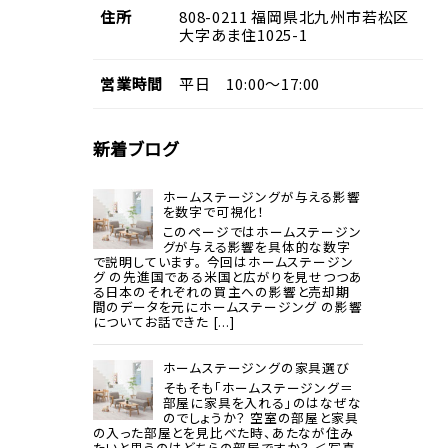
住所
808-0211
福岡県
北九州市若松区
大字あま住
1025-1
営業
時間
平日 10:00～17:00
新着ブログ
ホームステージングが与える影響
を数字で可視化！
このページではホームステージン
グが与える影響を具体的な数字
で説明しています。 今回はホームステージン
グ の先進国である米国と広がりを見せつつあ
る日本のそれぞれの買主への影響と売却期
間のデータを元にホームステージング の影響
についてお話できた [...]
ホームステージングの家具選び
そもそも「ホームステージング＝
部屋に家具を入れる」のはなぜな
のでしょうか？ 空室の部屋と家具
の入った部屋とを見比べた時、あたなが住み
たいと思うのはどちらの部屋ですか？ ＜写真