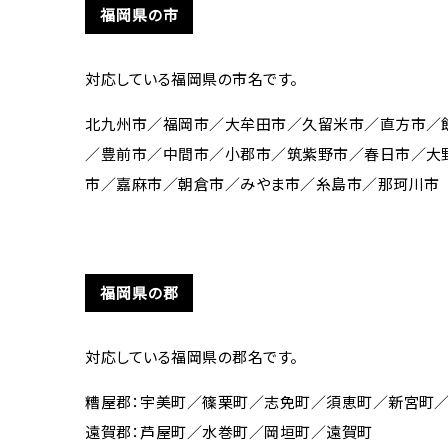
福岡県の市
対応している福岡県の市名です。
北九州市／福岡市／大牟田市／久留米市／直方市／
／豊前市／中間市／小郡市／筑紫野市／春日市／大
市／嘉麻市／朝倉市／みやま市／糸島市／那珂川市
福岡県の郡
対応している福岡県の郡名です。
糟屋郡：宇美町／篠栗町／志免町／須恵町／新宮町
遠賀郡：芦屋町／水巻町／岡垣町／遠賀町