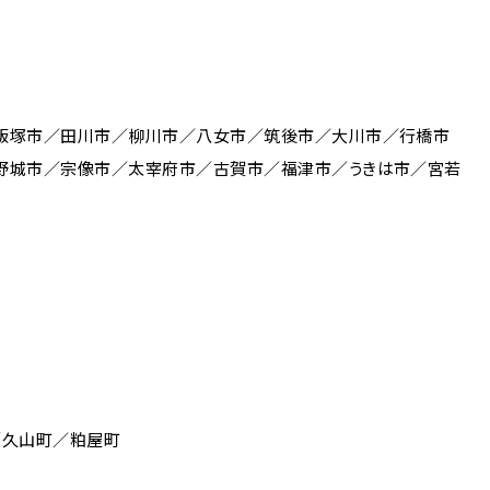
飯塚市／田川市／柳川市／八女市／筑後市／大川市／行橋市
野城市／宗像市／太宰府市／古賀市／福津市／うきは市／宮若
／久山町／粕屋町