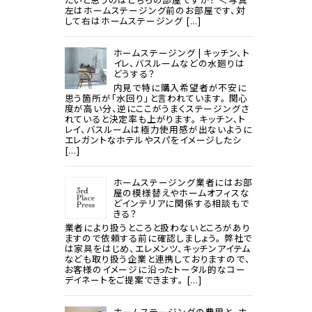
左はホームステージング前のお部屋です、対
して右はホームステージング [...]
ホームステージング | キッチン、ト
イレ、バスルームなどの水廻りは
どうする？
内見で特に購入希望者が不安に
思う箇所が「水回り」と言われています。 関心
度が高い分、逆にここがうまくステージングさ
れていると決定率も上がります。 キッチン、ト
レイ、バスルームは極力使用感が出ないように
エレガントなホテルやスパをイメージしたシ
[...]
ホームステージング業者にはお部
屋の模様替えやホームオフィスな
どインテリアに関係する相談もで
きる？
業者により扱うところと扱わないところがあり
ますので依頼する前に確認しましょう。 弊社で
は家具をはじめ、エレメンツ、キッチンアイテム
なども取り扱う企業と連携しておりますので、
お客様のイメージに沿ったトータル的なコー
デイネートをご提案できます。 [...]
ホームステージングの費用と、ホ