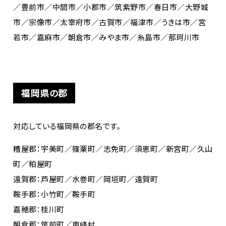
／豊前市／中間市／小郡市／筑紫野市／春日市／大野城
市／宗像市／太宰府市／古賀市／福津市／うきは市／宮
若市／嘉麻市／朝倉市／みやま市／糸島市／那珂川市
福岡県の郡
対応している福岡県の郡名です。
糟屋郡：宇美町／篠栗町／志免町／須恵町／新宮町／久山
町／粕屋町
遠賀郡：芦屋町／水巻町／岡垣町／遠賀町
鞍手郡：小竹町／鞍手町
嘉穂郡：桂川町
朝倉郡：筑前町／東峰村