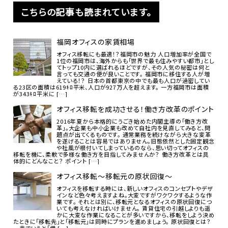
こちらの記事も読まれています。
福岡オフィスの家賃相場
オフィス移転にも最適！？福岡市の魅力 人口増加率が全国で
1位の福岡市は、海外からも「世界で最も住みやすい都市」とし
てトップ10内に選ばれるほどですが、その人気の秘密は何と
言っても交通の便が良いことです。 福岡市に移住する人が増
えている！？ 日本の首都東京の中でも最も人口が過密してい
る23区の面積は619ｷﾛ平米、人口が927万人を超えます。 一方福岡市は面積
が343ｷﾛ平米に […]
オフィス移転を成功させる！働き方改革のポイント
2016年夏から本格的にうごき始めた内閣主導の「働き方改
革」。大企業も中小企業も改めて自社内を見直してみると、問
題点が出てくるものです。 通常業務を続けながら大きな変革
を遂げることは容易ではありません。旧態依然とした固定観念
や社風が根付いてしまっているのなら、思い切ってオフィスの
移転を機に、柔軟で多様な働き方を目指してみませんか？ 働き方改革とは具
体的にどんなこと？ ポイント […]
オフィス移転～移転元の原状回復～
オフィスを移転する時には、新しいオフィスのコンセプトやデザ
インなど色々考えますよね。大変ですがワクワクするような作
業です。 それとは別に、移転元となるオフィスの原状回復につ
いても考えなければいけません。 賃貸住宅の引越しよりも遥
かに大変な作業になることが多いですから、移転をしよう決め
たときに「移転先」と「移転元」は同時にプランを進めましょう。 原状回復とは？