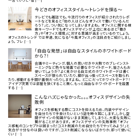
一言でいうと「借 […]
今どきのオフィススタイル～トレンドを探る～
テレビでも雑誌でも、今流行りのオフィスが紹介されたりレポ
ートなどを見ると「他の人はどんなオフィスで働いているんだ
ろう？」と、つい気になってしまいますよね。 オフィスに関する検
索キーワードでもオフィスデザインが上位に来るほど「働き
方」や「オフィス環境」に対する意識が高まっているのでしょう。
オフィスのトレンド では早速、気になる「今風オフィス」の注目点をご紹介しまし
ょう。 フレ […]
「自由な発想」は自由なスタイルのホワイトボード
から？！
会議やミーティング、個人の思い付きや大勢でのブレインスト
ーミングなど色々な場面で必要なホワイトボード、皆さんもお
使いでしょうか？よく見かける自立式のホワイトボードは書く
スペースが限られていたり、脚が出っ張ってスペースを取られ
たり、移動する手間が面倒だったりしますよね。 どこにだってホワイトボード？！
アイデア次第では部屋を狭くすること無く、もっと自由なホワイトボードを設置
する […]
こんなハズじゃなかった。。。オフィスデザインの失
敗例
オフィスを移転する際にコストを抑えるため、内装やデザイン
を自分たちで手掛けたいという話を時々耳にします。しかし空
間デザインの知識がないまま実施してしまうと、大変な失敗に
繋がることがあります。 オフィスデザインの失敗事例 「オフィ
ス移転のコンセプトは固まった！コスト削減のため自分たちでやってみよう！」と
気合が十分なのは良いのですが、コスト削減にならないばかりか、却って使いに
くい […]