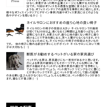
はなく、来客があった時の企業イメージにも繋がる大切な部
分です。 今回はオフィスをお洒落な空間に変えるヒントとなる
ような、オフィスインテリアの活用方を事例と共に紹介します。
様々なオフィスインテリアとデザイン事例 内装やオフィス家具にはどのような
色やデザインを用いるか […]
ネイルサロンにおすすめの座り心地の良い椅子
ネイルサロンの椅子の役目は大きい ネイルサロンでの施術
は短くても30分以上、長くなると2時間以上を座りっぱなしの
姿勢になります。お客さんが、座り心地の良くない椅子に座り
続けることで不快を感じると、次へと繋がらなくなります。そう
ならないためにも、ネイルサロンの椅子の役目は大きいもの
です。 体の椅子に触れる部分が多いことがポイント ネイルサロンにおいて椅
子は大切なも […]
獣医がお勧めするペットがいる家の家具選び
ペットがいる家は、家具選びにも一苦労があるかと思います。
爪による家具の破損などもその一つです。そんな時には、“獣
医がお勧めするペットがいる家の家具の選び方”を参考にし
てみてはいかがでしょう。 ペット用ラック リビングなどに置くこ
とが多いラックですが、上にペットが登ったりして困った経験
のある飼い主さんは少なくないでしょう。そんな時には、ペット用のラックがあり
ます。猫などが喜ぶ狭 […]