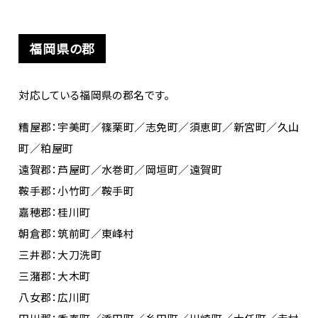
福岡県の郡
対応している福岡県の郡名です。
糟屋郡：宇美町／篠栗町／志免町／須恵町／新宮町／久山
町／粕屋町
遠賀郡：芦屋町／水巻町／岡垣町／遠賀町
鞍手郡：小竹町／鞍手町
嘉穂郡：桂川町
朝倉郡：筑前町／東峰村
三井郡：大刀洗町
三潴郡：大木町
八女郡：広川町