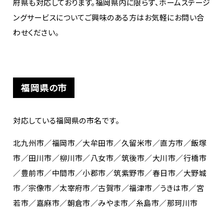
府県も対応しております。福岡県内に限らず、ホームステージ
ングサービスについてご興味のある方はお気軽にお問い合
わせください。
福岡県の市
対応している福岡県の市名です。
北九州市／福岡市／大牟田市／久留米市／直方市／飯塚
市／田川市／柳川市／八女市／筑後市／大川市／行橋市
／豊前市／中間市／小郡市／筑紫野市／春日市／大野城
市／宗像市／太宰府市／古賀市／福津市／うきは市／宮
若市／嘉麻市／朝倉市／みやま市／糸島市／那珂川市