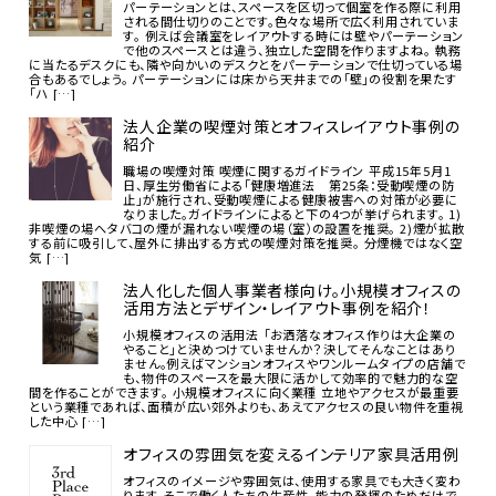
パーテーションとは、スペースを区切って個室を作る際に利用
される間仕切りのことです。色々な場所で広く利用されていま
す。 例えば会議室をレイアウトする時には壁やパーテーション
で他のスペースとは違う、独立した空間を作りますよね。 執務
に当たるデスクにも、隣や向かいのデスクとをパーテーションで仕切っている場
合もあるでしょう。 パーテーションには床から天井までの「壁」の役割を果たす
「ハ […]
法人企業の喫煙対策とオフィスレイアウト事例の
紹介
職場の喫煙対策 喫煙に関するガイドライン 平成15年5月1
日、厚生労働省による「健康増進法 第25条：受動喫煙の防
止」が施行され、受動喫煙による健康被害への対策が必要に
なりました。ガイドラインによると下の4つが挙げられます。 1)
非喫煙の場へタバコの煙が漏れない喫煙の場（室）の設置を推奨。 2)煙が拡散
する前に吸引して、屋外に排出する方式の喫煙対策を推奨。 分煙機ではなく空
気 […]
法人化した個人事業者様向け。小規模オフィスの
活用方法とデザイン・レイアウト事例を紹介！
小規模オフィスの活用法 「お洒落なオフィス作りは大企業の
やること」と決めつけていませんか？決してそんなことはあり
ません。例えばマンションオフィスやワンルームタイプの店舗で
も、物件のスペースを最大限に活かして効率的で魅力的な空
間を作ることができます。 小規模オフィスに向く業種 立地やアクセスが最重要
という業種であれば、面積が広い郊外よりも、あえてアクセスの良い物件を重視
した中心 […]
オフィスの雰囲気を変えるインテリア家具活用例
オフィスのイメージや雰囲気は、使用する家具でも大きく変わ
ります。そこで働く人たちの生産性、能力の発揮のためだけで